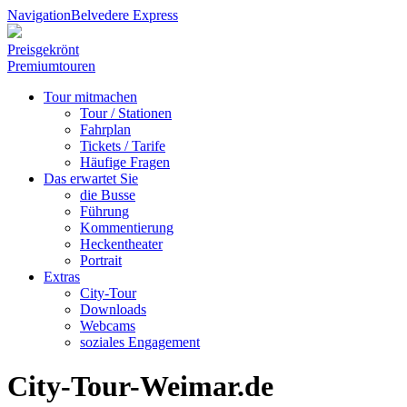
Navigation
Belvedere Express
Preisgekrönt
Premiumtouren
Tour mitmachen
Tour / Stationen
Fahrplan
Tickets / Tarife
Häufige Fragen
Das erwartet Sie
die Busse
Führung
Kommentierung
Heckentheater
Portrait
Extras
City-Tour
Downloads
Webcams
soziales Engagement
City-Tour-Weimar.de