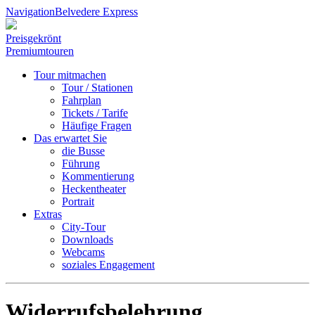
Navigation
Belvedere Express
Preisgekrönt
Premiumtouren
Tour mitmachen
Tour / Stationen
Fahrplan
Tickets / Tarife
Häufige Fragen
Das erwartet Sie
die Busse
Führung
Kommentierung
Heckentheater
Portrait
Extras
City-Tour
Downloads
Webcams
soziales Engagement
Widerrufsbelehrung